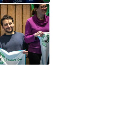
SC03532
SC03523