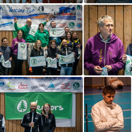
DSC03535
D
DSC03528
D