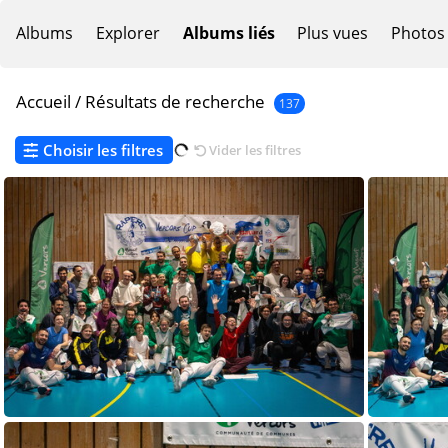
Albums
Explorer
Albums liés
Plus vues
Photos
Accueil
/
Résultats de recherche
137
Choisir les filtres
Vider les filtres